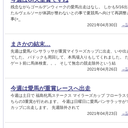
残念ながらゴールデンウィークの愛馬出走はなし。 しかも5/16
たルヴェルソーが体調が整わないとの事で夏競馬へ向けて再調整
事(>_
2021年04月30日
→
まさかの結末…
先週は愛馬パンサラッサが重賞マイラーズカップに出走、いや出
でした。 パドックも周回して、本馬場入りもしてくれました。 
ゲート前に馬体検査。。。 そして無念の競走除外という結
2021年04月26日
→
今週は愛馬が重賞レースへ出走
今週は土日で 福島牝馬ステークス マイラーズカップ フローラス
ちらの3重賞が行われます。 今週は日曜日に愛馬パンサラッサが
カップに出走します。 先週除外されて
2021年04月23日
→