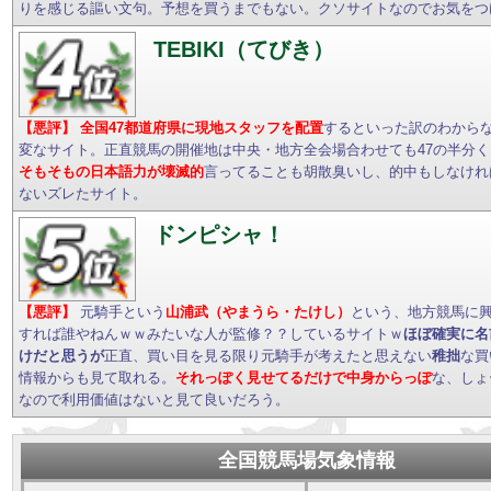
りを感じる謳い文句。予想を買うまでもない。クソサイトなのでお気をつ
TEBIKI（てびき）
【悪評】
全国47都道府県に現地スタッフを配置
するといった訳のわから
変なサイト。正直競馬の開催地は中央・地方全会場合わせても47の半分
そもそもの日本語力が壊滅的
言ってることも胡散臭いし、的中もしなけれ
ないズレたサイト。
ドンピシャ！
【悪評】
元騎手という
山浦武（やまうら・たけし）
という、地方競馬に
すれば誰やねんｗｗみたいな人が監修？？しているサイトｗ
ほぼ確実に名
けだと思うが
正直、買い目を見る限り元騎手が考えたと思えない
稚拙
な買
情報からも見て取れる。
それっぽく見せてるだけで中身からっぽ
な、しょ
なので利用価値はないと見て良いだろう。
全国競馬場気象情報