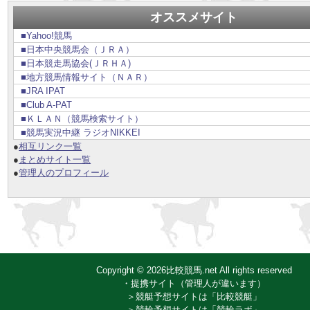
オススメサイト
■Yahoo!競馬
■日本中央競馬会（ＪＲＡ）
■日本競走馬協会(ＪＲＨＡ)
■地方競馬情報サイト（ＮＡＲ）
■JRA IPAT
■Club A-PAT
■ＫＬＡＮ（競馬検索サイト）
■競馬実況中継 ラジオNIKKEI
●
相互リンク一覧
●
まとめサイト一覧
●
管理人のプロフィール
Copyright © 2026比較競馬.net All rights reserved
・提携サイト（管理人が違います）
＞競艇予想サイトは「比較競艇」
＞競輪予想サイトは「競輪ラボ」