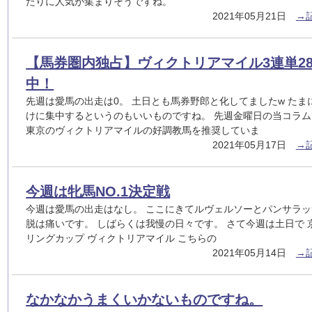
たりに人気が集まりそうですね。
2021年05月21日
→
【馬券圏内独占】ヴィクトリアマイル3連単287
中！
先週は愛馬の出走は0。 土日とも馬券野郎と化してましたw たま
けに集中するというのもいいものですね。 先週金曜日の当コラ
東京のヴィクトリアマイルの好調教馬を推奨していま
2021年05月17日
→
今週は牝馬NO.1決定戦
今週は愛馬の出走はなし。 ここにきてルヴェルソーとパンサラ
脱は痛いです。 しばらくは我慢の日々です。 さて今週は土日で 
リングカップ ヴィクトリアマイル こちらの
2021年05月14日
→
なかなかうまくいかないものですね。