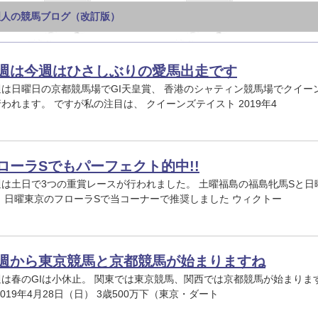
理人の競馬ブログ（改訂版）
週は今週はひさしぶりの愛馬出走です
週は日曜日の京都競馬場でGI天皇賞、 香港のシャティン競馬場でクイ
われます。 ですが私の注目は、 クイーンズテイスト 2019年4
ローラSでもパーフェクト的中!!
週は土日で3つの重賞レースが行われました。 土曜福島の福島牝馬Sと
、 日曜東京のフローラSで当コーナーで推奨しました ウィクトー
週から東京競馬と京都競馬が始まりますね
週は春のGIは小休止。 関東では東京競馬、関西では京都競馬が始まりま
2019年4月28日（日） 3歳500万下（東京・ダート