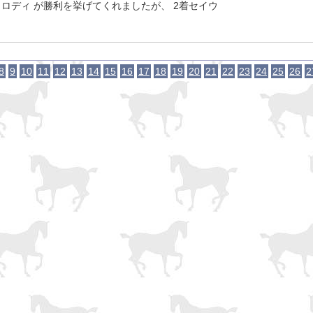
ロディ が勝利を挙げてくれましたが、 2着セイウ
8
9
10
11
12
13
14
15
16
17
18
19
20
21
22
23
24
25
26
2