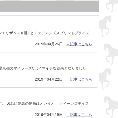
ーンエリザベスⅡ世Cとチェアマンズスプリントプライズ
2019年04月26日
→記事はこちら
日曜京都のマイラーズCはイマイチな結果となりました
2019年04月22日
→記事はこちら
す。 因みに愛馬の動向はというと、 クイーンズテイス
2019年04月19日
→記事はこちら