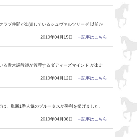
主クラブ仲間が出資しているシュヴァルツリーゼ 以前か
2019年04月15日
→記事はこちら
ている青木調教師が管理するダディーズマインド が出走
2019年04月12日
→記事はこちら
では、単勝1番人気のブルータスが勝利を挙げました。
2019年04月08日
→記事はこちら