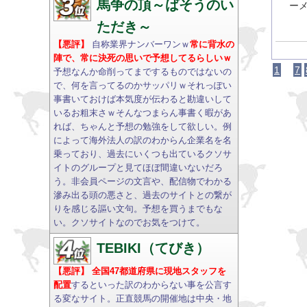
馬争の頂～ばそうのい
ーメ
ただき～
【悪評】
自称業界ナンバーワンｗ
常に背水の
陣で、常に決死の思いで予想してるらしいｗ
1
7
予想なんか命削ってまでするものではないの
で、何を言ってるのかサッパリｗそれっぽい
事書いておけば本気度が伝わると勘違いして
いるお粗末さｗそんなつまらん事書く暇があ
れば、ちゃんと予想の勉強をして欲しい。例
によって海外法人の訳のわからん企業名を名
乗っており、過去にいくつも出ているクソサ
イトのグループと見てほぼ間違いないだろ
う。非会員ページの文言や、配信物でわかる
滲み出る頭の悪さと、過去のサイトとの繋が
りを感じる謳い文句。予想を買うまでもな
い。クソサイトなのでお気をつけて。
TEBIKI（てびき）
【悪評】
全国47都道府県に現地スタッフを
配置
するといった訳のわからない事を公言す
る変なサイト。正直競馬の開催地は中央・地