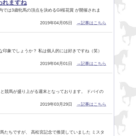
われますね
内では3歳牝馬の頂点を決めるGI桜花賞 が開催されま
2019年04月05日
→記事はこちら
な印象でしょうか？ 私は個人的には好きですね（笑）
2019年04月01日
→記事はこちら
 と競馬が盛り上がる週末となっております。 ドバイの
2019年03月29日
→記事はこちら
馬たちですが、 高松宮記念で推奨していました ミスタ