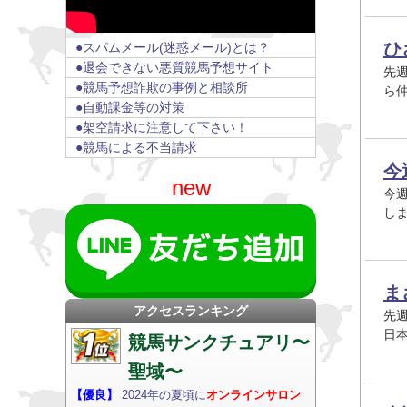
ひ
●スパムメール(迷惑メール)とは？
●退会できない悪質競馬予想サイト
先
●競馬予想詐欺の事例と相談所
ら
●自動課金等の対策
●架空請求に注意して下さい！
●競馬による不当請求
今
new
今
し
ま
アクセスランキング
先
日
競馬サンクチュアリ〜
聖域〜
【優良】
2024年の夏頃に
オンラインサロン