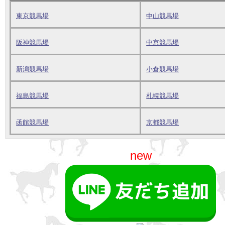
東京競馬場
中山競馬場
阪神競馬場
中京競馬場
新潟競馬場
小倉競馬場
福島競馬場
札幌競馬場
函館競馬場
京都競馬場
new