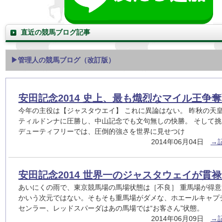
直近の競馬ブログ記事
▶管理人の競馬ブログ（改訂版）
安田記念2014 史上、最も熾烈なマイル王争
今年の主役は【ジャスタウエイ】 これに異論はない。 昨秋の天
ティルドンナに圧勝し、中山記念でも文句無しの快勝。 そして
デューティフリーでは、圧倒的強さを世界に見せつけ
2014年06月04日
→
安田記念2014 世界一のジャスタウェイが貫
あいにくの雨で、東京競馬場の馬場状態は［不良］ 重馬場が得
かいう次元ではない。そもそも重馬場がダメな、ホエールキャプ
センラー、レッドスパーダはあの馬場では“お客さん”状態。
2014年06月09日
→