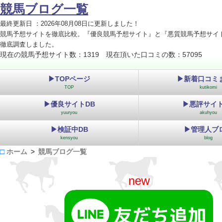
競馬ブログ一覧
最終更新日 ：2026年08月08日に更新しました！
競馬予想サイトを徹底比較。『優良競馬予想サイト』と『悪質競馬予想サイ
徹底調査しました。
現在の競馬予想サイト数：1319 現在頂いた口コミの数：57095
▶TOPページ
▶新着口コミ
TOP
kutikomi
▶優良サイトDB
▶悪評サイト
yuuryou
akuhyou
▶検証中DB
▶管理人ブ
kensyou
blog
ホーム
競馬ブログ一覧
new