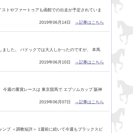
イストやファートゥアも函館での出走が予定されていま
2019年06月14日
→記事はこちら
しました。 パドックでは大人しかったのですが、 本馬
2019年06月10日
→記事はこちら
 今週の重賞レースは 東京競馬で エプソムカップ 阪神
2019年06月07日
→記事はこちら
ャンプ ＜調教短評＞ 1週前に続いて今週もブラックスピ