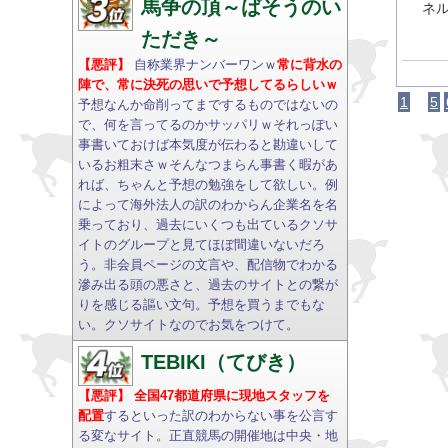
馬争の頂～ばそうのい
ネ
ただき～
【悪評】
自称業界ナンバーワンｗ
常に背水の
陣で、常に決死の思いで予想してるらしいｗ
1
5
予想なんか命削ってまでするものではないの
で、何を言ってるのかサッパリｗそれっぽい
事書いておけば本気度が伝わると勘違いして
いるお粗末さｗそんなつまらん事書く暇があ
れば、ちゃんと予想の勉強をして欲しい。例
によって海外法人の訳のわからん企業名を名
乗っており、過去にいくつも出ているクソサ
イトのグループと見てほぼ間違いないだろ
う。非会員ページの文言や、配信物でわかる
滲み出る頭の悪さと、過去のサイトとの繋が
りを感じる謳い文句。予想を買うまでもな
い。クソサイトなのでお気をつけて。
TEBIKI（てびき）
【悪評】
全国47都道府県に現地スタッフを
配置
するといった訳のわからない事を公言す
る変なサイト。正直競馬の開催地は中央・地