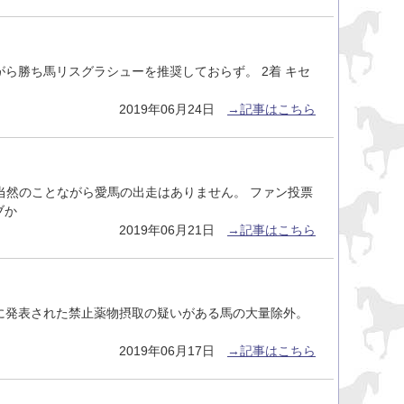
ら勝ち馬リスグラシューを推奨しておらず。 2着 キセ
2019年06月24日
→記事はこちら
当然のことながら愛馬の出走はありません。 ファン投票
ブか
2019年06月21日
→記事はこちら
に発表された禁止薬物摂取の疑いがある馬の大量除外。
2019年06月17日
→記事はこちら