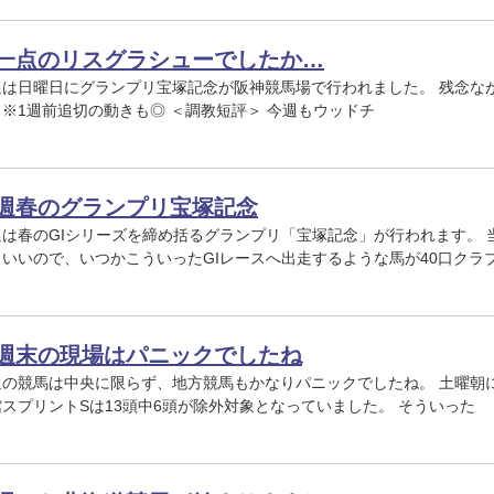
一点のリスグラシューでしたか…
週は日曜日にグランプリ宝塚記念が阪神競馬場で行われました。 残念なが
 ※1週前追切の動きも◎ ＜調教短評＞ 今週もウッドチ
週春のグランプリ宝塚記念
週は春のGIシリーズを締め括るグランプリ「宝塚記念」が行われます。 
もいいので、いつかこういったGIレースへ出走するような馬が40口クラ
週末の現場はパニックでしたね
週の競馬は中央に限らず、地方競馬もかなりパニックでしたね。 土曜朝
館スプリントSは13頭中6頭が除外対象となっていました。 そういった