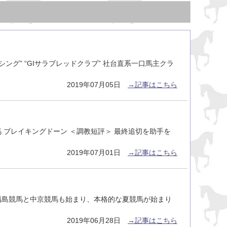
ング” “GIサラブレッドクラブ” 社台直系一口馬主クラ
2019年07月05日
→記事はこちら
勝馬 ブレイキングドーン ＜調教短評＞ 最終追切を助手を
2019年07月01日
→記事はこちら
は福島競馬と中京競馬も始まり、本格的な夏競馬が始まり
2019年06月28日
→記事はこちら