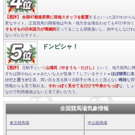
【悪評】
全国47都道府県に現地スタッフを配置
するといった訳のわから
変なサイト。正直競馬の開催地は中央・地方全会場合わせても47の半分
そもそもの日本語力が壊滅的
言ってることも胡散臭いし、的中もしなけれ
ないズレたサイト。
ドンピシャ！
【悪評】
元騎手という
山浦武（やまうら・たけし）
という、地方競馬に
すれば誰やねんｗｗみたいな人が監修？？しているサイトｗ
ほぼ確実に名
けだと思うが
正直、買い目を見る限り元騎手が考えたと思えない
稚拙
な買
情報からも見て取れる。
それっぽく見せてるだけで中身からっぽ
な、しょ
なので利用価値はないと見て良いだろう。
全国競馬場気象情報
東京競馬場
中山競馬場