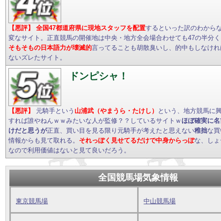
【悪評】
全国47都道府県に現地スタッフを配置
するといった訳のわから
変なサイト。正直競馬の開催地は中央・地方全会場合わせても47の半分
そもそもの日本語力が壊滅的
言ってることも胡散臭いし、的中もしなけれ
ないズレたサイト。
ドンピシャ！
【悪評】
元騎手という
山浦武（やまうら・たけし）
という、地方競馬に
すれば誰やねんｗｗみたいな人が監修？？しているサイトｗ
ほぼ確実に名
けだと思うが
正直、買い目を見る限り元騎手が考えたと思えない
稚拙
な買
情報からも見て取れる。
それっぽく見せてるだけで中身からっぽ
な、しょ
なので利用価値はないと見て良いだろう。
全国競馬場気象情報
東京競馬場
中山競馬場