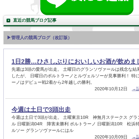
直近の競馬ブログ記事
▶管理人の競馬ブログ（改訂版）
1日2勝…ひさしぶりにおいしいお酒が飲めま
先週は3頭の愛馬が出走。 土曜日のグランソヴァールは残念な結
したが、 日曜日のポルトラーノとルヴェルソーが見事勝利！ 特
ーノはデビュー戦2着から2年越しの勝利。
2020年10月12日
→
今週は土日で3頭出走
今週は土日で3頭が出走。 土曜東京10R 神無月ステークス グ
ル 日曜新潟04R 障害未勝利 ポルトラーノ 日曜新潟10R 松浜
ルソー グランソヴァールにはル
2020年10月09日
→