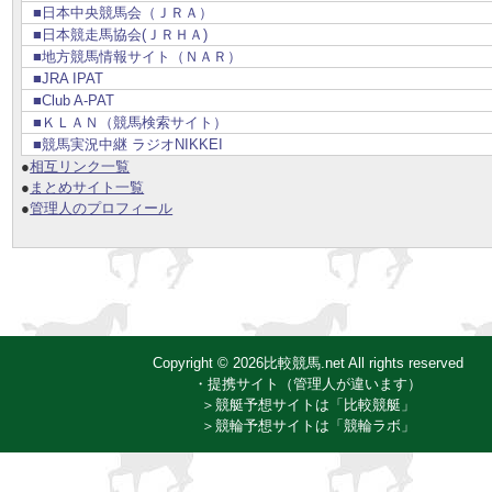
■日本中央競馬会（ＪＲＡ）
■日本競走馬協会(ＪＲＨＡ)
■地方競馬情報サイト（ＮＡＲ）
■JRA IPAT
■Club A-PAT
■ＫＬＡＮ（競馬検索サイト）
■競馬実況中継 ラジオNIKKEI
●
相互リンク一覧
●
まとめサイト一覧
●
管理人のプロフィール
Copyright © 2026比較競馬.net All rights reserved
・提携サイト（管理人が違います）
＞競艇予想サイトは「比較競艇」
＞競輪予想サイトは「競輪ラボ」