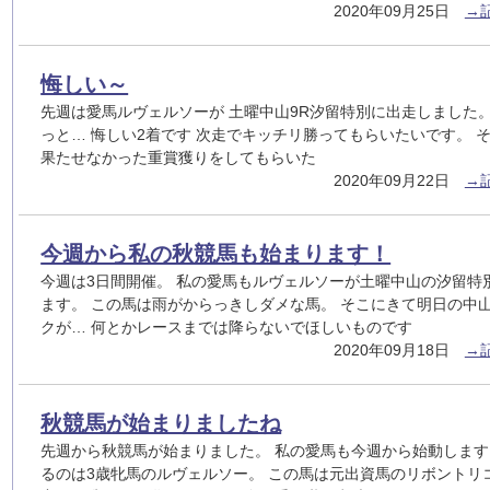
2020年09月25日
→
悔しい～
先週は愛馬ルヴェルソーが 土曜中山9R汐留特別に出走しました。
っと… 悔しい2着です 次走でキッチリ勝ってもらいたいです。 
果たせなかった重賞獲りをしてもらいた
2020年09月22日
→
今週から私の秋競馬も始まります！
今週は3日間開催。 私の愛馬もルヴェルソーが土曜中山の汐留特
ます。 この馬は雨がからっきしダメな馬。 そこにきて明日の中
クが… 何とかレースまでは降らないでほしいものです
2020年09月18日
→
秋競馬が始まりましたね
先週から秋競馬が始まりました。 私の愛馬も今週から始動します
るのは3歳牝馬のルヴェルソー。 この馬は元出資馬のリボントリ