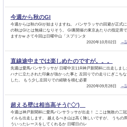
今週から秋のGI
今週からは秋のGIが始まりますね。 パンサラッサの回避が正式に
の秋はGIとは無縁になりそう。 GI裏開催の東京あたりの指定席
ますかw さて今回は日曜中山「スプリンタ
2020年10月02日
→
直線途中までは楽しめたのですが。。。
先週は愛馬パンサラッサが 日曜中京11R神戸新聞杯に出走しまし
ハナに立たされた印象が強かった事と 左回りでの走りにぎこち
した。 もう少し左回りでの経験を積む必要
2020年09月28日
→
超える壁は相当高そう('◇')ゞ
今週は神戸新聞杯に愛馬パンサラッサが出走！ ここは無敗の二
イルも出走します。 越えるべき山は高く険しいですが、 うちの馬
ういったレースをしてくれるか 日曜日のレ