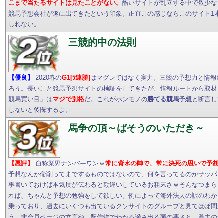
こまで当たるサイトは見たことがない。
酷いサイトが乱立する中で数少な
競馬予想会社が遂に出てきたという印象。正直この感じならこのサイト1
しれない。
三競的中の法則
【優良】
2020春の
G1[5連勝]
はマグレではなく実力。三競の予想力と情報
ろう。長いこと競馬予想サイトの検証をしてきたが、情報ルートから取材
競馬買い目」は
マジで別格
だ。これがホンモノの
勝てる競馬予想
と断言し
しないと後悔するよ。
馬争の頂～ばそうのいただき～
【悪評】
自称業界ナンバーワンｗ
常に背水の陣で、常に決死の思いで予
予想なんか命削ってまでするものではないので、何を言ってるのかサッパ
事書いておけば本気度が伝わると勘違いしているお粗末さｗそんなつまら
れば、ちゃんと予想の勉強をして欲しい。例によって海外法人の訳のわか
乗っており、過去にいくつも出ているクソサイトのグループと見てほぼ間
う。非会員ページの文言や、配信物でわかる滲み出る頭の悪さと、過去の