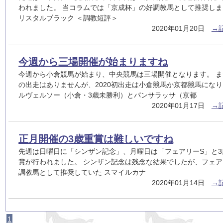
われました。 当コラムでは「京成杯」の好調教馬として推奨しまし
リスタルブラック ＜調教短評＞
2020年01月20日
→
今週から三場開催が始まりますね
今週から小倉競馬が始まり、中央競馬は三場開催となります。 
の出走はありませんが、2020初出走は小倉競馬か京都競馬にな
ルヴェルソー（小倉・3歳未勝利）とパンサラッサ（京都
2020年01月17日
→
正月開催の3歳重賞は難しいですね
先週は日曜日に「シンザン記念」、月曜日は「フェアリーS」と3
賞が行われました。 シンザン記念は残念な結果でしたが、フェア
調教馬として推奨していた スマイルカナ
2020年01月14日
→
1