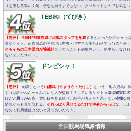
りを感じる謳い文句。予想を買うまでもない。クソサイトなのでお気をつ
TEBIKI（てびき）
【悪評】
全国47都道府県に現地スタッフを配置
するといった訳のわから
変なサイト。正直競馬の開催地は中央・地方全会場合わせても47の半分
そもそもの日本語力が壊滅的
言ってることも胡散臭いし、的中もしなけれ
ないズレたサイト。
ドンピシャ！
【悪評】
元騎手という
山浦武（やまうら・たけし）
という、地方競馬に
すれば誰やねんｗｗみたいな人が監修？？しているサイトｗ
ほぼ確実に名
けだと思うが
正直、買い目を見る限り元騎手が考えたと思えない
稚拙
な買
情報からも見て取れる。
それっぽく見せてるだけで中身からっぽ
な、しょ
なので利用価値はないと見て良いだろう。
全国競馬場気象情報