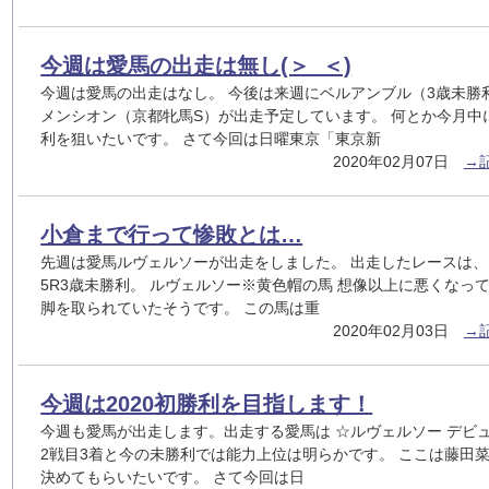
今週は愛馬の出走は無し(＞_＜)
今週は愛馬の出走はなし。 今後は来週にベルアンブル（3歳未勝
メンシオン（京都牝馬S）が出走予定しています。 何とか今月中に
利を狙いたいです。 さて今回は日曜東京「東京新
2020年02月07日
→
小倉まで行って惨敗とは…
先週は愛馬ルヴェルソーが出走をしました。 出走したレースは
5R3歳未勝利。 ルヴェルソー※黄色帽の馬 想像以上に悪くなっ
脚を取られていたそうです。 この馬は重
2020年02月03日
→
今週は2020初勝利を目指します！
今週も愛馬が出走します。出走する愛馬は ☆ルヴェルソー デビ
2戦目3着と今の未勝利では能力上位は明らかです。 ここは藤田
決めてもらいたいです。 さて今回は日