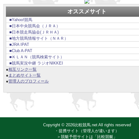
オススメサイト
■Yahoo!競馬
■日本中央競馬会（ＪＲＡ）
■日本競走馬協会(ＪＲＨＡ)
■地方競馬情報サイト（ＮＡＲ）
■JRA IPAT
■Club A-PAT
■ＫＬＡＮ（競馬検索サイト）
■競馬実況中継 ラジオNIKKEI
●
相互リンク一覧
●
まとめサイト一覧
●
管理人のプロフィール
Copyright © 2026比較競馬.net All rights reserved
・提携サイト（管理人が違います）
＞競艇予想サイトは「比較競艇」