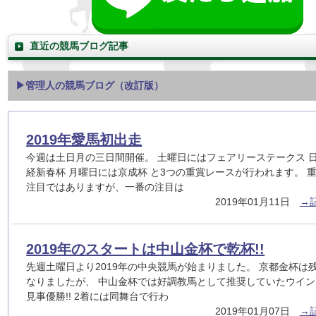
直近の競馬ブログ記事
▶管理人の競馬ブログ（改訂版）
2019年愛馬初出走
今週は土日月の三日間開催。 土曜日にはフェアリーステークス 
経新春杯 月曜日には京成杯 と3つの重賞レースが行われます。 
注目ではありますが、一番の注目は
2019年01月11日
→
2019年のスタートは中山金杯で乾杯!!
先週土曜日より2019年の中央競馬が始まりました。 京都金杯は
なりましたが、 中山金杯では好調教馬として推奨していたウイ
見事優勝!! 2着には同舞台で行わ
2019年01月07日
→