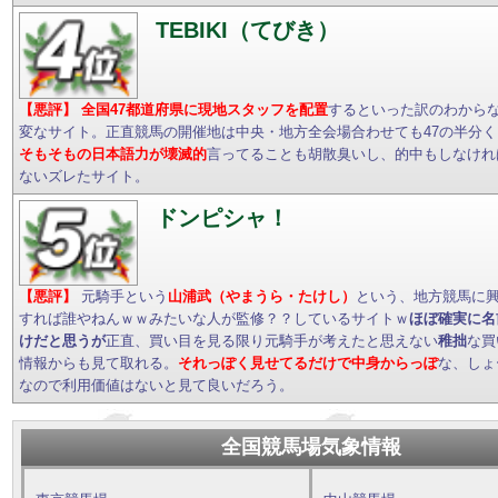
TEBIKI（てびき）
【悪評】
全国47都道府県に現地スタッフを配置
するといった訳のわから
変なサイト。正直競馬の開催地は中央・地方全会場合わせても47の半分
そもそもの日本語力が壊滅的
言ってることも胡散臭いし、的中もしなけれ
ないズレたサイト。
ドンピシャ！
【悪評】
元騎手という
山浦武（やまうら・たけし）
という、地方競馬に
すれば誰やねんｗｗみたいな人が監修？？しているサイトｗ
ほぼ確実に名
けだと思うが
正直、買い目を見る限り元騎手が考えたと思えない
稚拙
な買
情報からも見て取れる。
それっぽく見せてるだけで中身からっぽ
な、しょ
なので利用価値はないと見て良いだろう。
全国競馬場気象情報