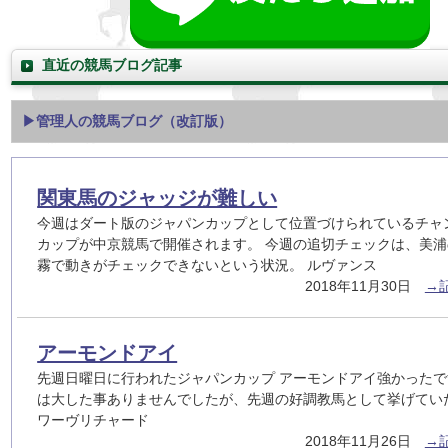
直近の競馬ブログ記事
▶管理人の競馬ブログ（改訂版）
関東馬のジャッジが難しい
今週はダート版のジャパンカップとして位置づけられているチャ
カップが中京競馬で開催されます。 今週の追切チェックは、美
霧で動きがチェックできないという状況。 ルヴァンス
2018年11月30日
→
アーモンドアイ
先週日曜日に行われたジャパンカップ アーモンドアイ強かったで
は大した事ありませんでしたが、先週の好調教馬として挙げていた
ワーヴリチャード
2018年11月26日
→