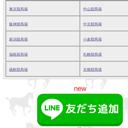
東京競馬場
中山競馬場
阪神競馬場
中京競馬場
新潟競馬場
小倉競馬場
福島競馬場
札幌競馬場
函館競馬場
京都競馬場
new