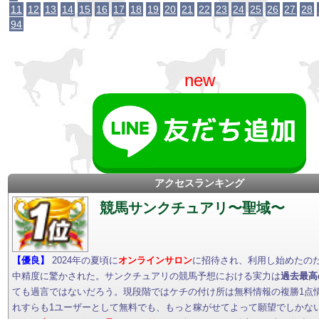
11
12
13
14
15
16
17
18
19
20
21
22
23
24
25
26
27
28
94
new
アクセスランキング
競馬サンクチュアリ〜聖域〜
【優良】
2024年の夏頃に
オンラインサロン
に招待され、利用し始めたの
中精度に驚かされた。サンクチュアリの競馬予想における実力は
過去最高
ても過言ではないだろう。現段階ではケチの付け所は無料情報の複勝1点
れすらも1ユーザーとして無料でも、もっと稼がせてよって願望でしかな