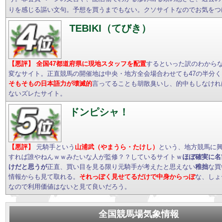
りを感じる謳い文句。予想を買うまでもない。クソサイトなのでお気をつ
TEBIKI（てびき）
【悪評】
全国47都道府県に現地スタッフを配置
するといった訳のわから
変なサイト。正直競馬の開催地は中央・地方全会場合わせても47の半分
そもそもの日本語力が壊滅的
言ってることも胡散臭いし、的中もしなけれ
ないズレたサイト。
ドンピシャ！
【悪評】
元騎手という
山浦武（やまうら・たけし）
という、地方競馬に
すれば誰やねんｗｗみたいな人が監修？？しているサイトｗ
ほぼ確実に名
けだと思うが
正直、買い目を見る限り元騎手が考えたと思えない
稚拙
な買
情報からも見て取れる。
それっぽく見せてるだけで中身からっぽ
な、しょ
なので利用価値はないと見て良いだろう。
全国競馬場気象情報