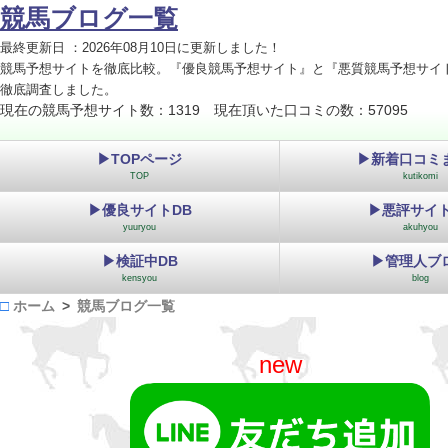
競馬ブログ一覧
最終更新日 ：2026年08月10日に更新しました！
競馬予想サイトを徹底比較。『優良競馬予想サイト』と『悪質競馬予想サイ
徹底調査しました。
現在の競馬予想サイト数：1319 現在頂いた口コミの数：57095
▶TOPページ
▶新着口コミ
TOP
kutikomi
▶優良サイトDB
▶悪評サイト
yuuryou
akuhyou
▶検証中DB
▶管理人ブ
kensyou
blog
ホーム
競馬ブログ一覧
new