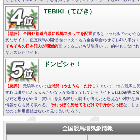
TEBIKI（てびき）
【悪評】
全国47都道府県に現地スタッフを配置
するといった訳のわから
変なサイト。正直競馬の開催地は中央・地方全会場合わせても47の半分
そもそもの日本語力が壊滅的
言ってることも胡散臭いし、的中もしなけれ
ないズレたサイト。
ドンピシャ！
【悪評】
元騎手という
山浦武（やまうら・たけし）
という、地方競馬に
すれば誰やねんｗｗみたいな人が監修？？しているサイトｗ
ほぼ確実に名
けだと思うが
正直、買い目を見る限り元騎手が考えたと思えない
稚拙
な買
情報からも見て取れる。
それっぽく見せてるだけで中身からっぽ
な、しょ
なので利用価値はないと見て良いだろう。
全国競馬場気象情報