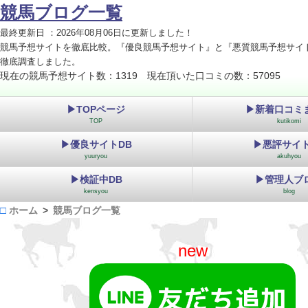
競馬ブログ一覧
最終更新日 ：2026年08月06日に更新しました！
競馬予想サイトを徹底比較。『優良競馬予想サイト』と『悪質競馬予想サイ
徹底調査しました。
現在の競馬予想サイト数：1319 現在頂いた口コミの数：57095
▶TOPページ
▶新着口コミ
TOP
kutikomi
▶優良サイトDB
▶悪評サイト
yuuryou
akuhyou
▶検証中DB
▶管理人ブ
kensyou
blog
ホーム
競馬ブログ一覧
new