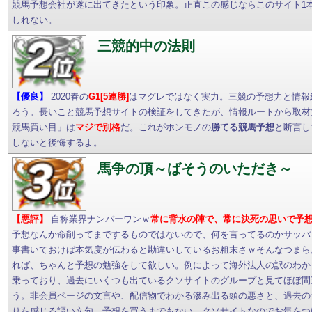
競馬予想会社が遂に出てきたという印象。正直この感じならこのサイト1
しれない。
三競的中の法則
【優良】
2020春の
G1[5連勝]
はマグレではなく実力。三競の予想力と情報
ろう。長いこと競馬予想サイトの検証をしてきたが、情報ルートから取材
競馬買い目」は
マジで別格
だ。これがホンモノの
勝てる競馬予想
と断言し
しないと後悔するよ。
馬争の頂～ばそうのいただき～
【悪評】
自称業界ナンバーワンｗ
常に背水の陣で、常に決死の思いで予
予想なんか命削ってまでするものではないので、何を言ってるのかサッパ
事書いておけば本気度が伝わると勘違いしているお粗末さｗそんなつまら
れば、ちゃんと予想の勉強をして欲しい。例によって海外法人の訳のわか
乗っており、過去にいくつも出ているクソサイトのグループと見てほぼ間
う。非会員ページの文言や、配信物でわかる滲み出る頭の悪さと、過去の
りを感じる謳い文句。予想を買うまでもない。クソサイトなのでお気をつ