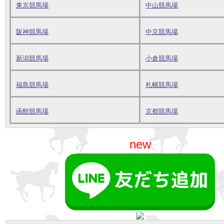
東京競馬場
中山競馬場
阪神競馬場
中京競馬場
新潟競馬場
小倉競馬場
福島競馬場
札幌競馬場
函館競馬場
京都競馬場
new