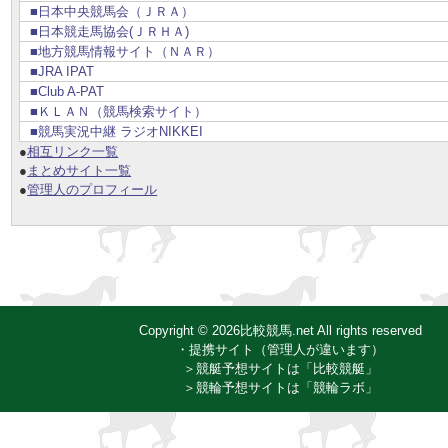
■日本中央競馬会（ＪＲＡ）
■日本競走馬協会(ＪＲＨＡ)
■地方競馬情報サイト（ＮＡＲ）
■JRA IPAT
■Club A-PAT
■ＫＬＡＮ（競馬検索サイト）
■競馬実況中継 ラジオNIKKEI
●
相互リンク一覧
●
まとめサイト一覧
●
管理人のプロフィール
Copyright © 2026比較競馬.net All rights reserved
・提携サイト（管理人が違います）
＞競艇予想サイトは「比較競艇」
＞競輪予想サイトは「競輪ラボ」