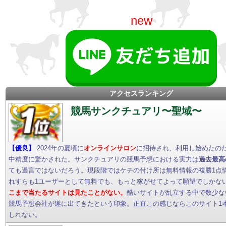
new
アクセスランキング
競馬サンクチュアリ〜聖域〜
【優良】
2024年の夏頃に
オンラインサロン
に招待され、利用し始めたの
中精度に驚かされた。サンクチュアリの競馬予想における実力は
過去最高
ても過言ではないだろう。現段階ではケチの付け所は無料情報の複勝1点
れすらも1ユーザーとして無料でも、もっと稼がせてよって願望でしかな
こまで当たるサイトは見たことがない。
酷いサイトが乱立する中で数少な
競馬予想会社が遂に出てきたという印象。正直この感じならこのサイト1
しれない。