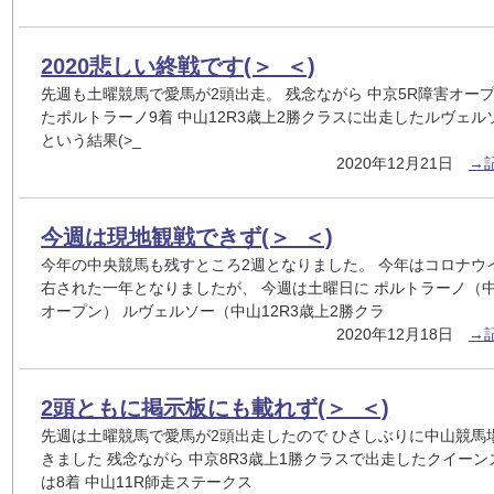
2020悲しい終戦です(＞_＜)
先週も土曜競馬で愛馬が2頭出走。 残念ながら 中京5R障害オー
たポルトラーノ9着 中山12R3歳上2勝クラスに出走したルヴェル
という結果(>_
2020年12月21日
→
今週は現地観戦できず(＞_＜)
今年の中央競馬も残すところ2週となりました。 今年はコロナウ
右された一年となりましたが、 今週は土曜日に ポルトラーノ（中
オープン） ルヴェルソー（中山12R3歳上2勝クラ
2020年12月18日
→
2頭ともに掲示板にも載れず(＞_＜)
先週は土曜競馬で愛馬が2頭出走したので ひさしぶりに中山競馬
きました 残念ながら 中京8R3歳上1勝クラスで出走したクイー
は8着 中山11R師走ステークス