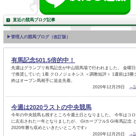
直近の競馬ブログ記事
▶管理人の競馬ブログ（改訂版）
有馬記念501.5倍的中！
先週はグランプリ有馬記念が中山競馬場で行われました。 金曜
で推奨していた 1着 クロノジェネシス ＜調教短評＞ 1週前は3
終はオープン馬相手に追走先着。
2020年12月29日
→
今週は2020ラストの中央競馬
今年の中央競馬も残すところ今週土日となりました。 今年はコ
に左右された一年となりましたが、 GIホープフルS GI有馬記念 
2020年勝ち収めといきたいところです♪
2020年12月25日
→