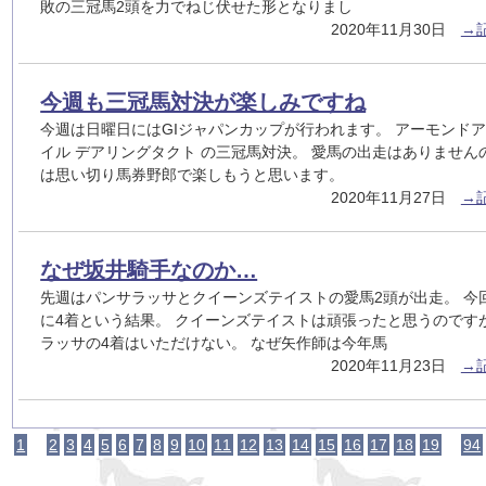
敗の三冠馬2頭を力でねじ伏せた形となりまし
2020年11月30日
→
今週も三冠馬対決が楽しみですね
今週は日曜日にはGIジャパンカップが行われます。 アーモンドア
イル デアリングタクト の三冠馬対決。 愛馬の出走はありません
は思い切り馬券野郎で楽しもうと思います。
2020年11月27日
→
なぜ坂井騎手なのか…
先週はパンサラッサとクイーンズテイストの愛馬2頭が出走。 今
に4着という結果。 クイーンズテイストは頑張ったと思うのです
ラッサの4着はいただけない。 なぜ矢作師は今年馬
2020年11月23日
→
1
2
3
4
5
6
7
8
9
10
11
12
13
14
15
16
17
18
19
94