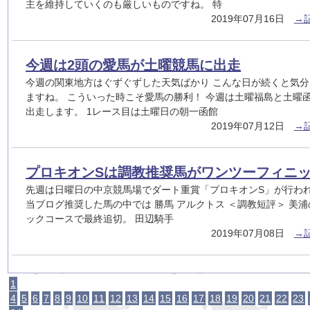
主を維持していくのも厳しいものですね。 特
2019年07月16日
→
今週は2頭の愛馬が土曜競馬に出走
今週の関東地方はぐずぐずした天気ばかり こんな日が続くと気
ますね。 こういった時こそ愛馬の勝利！ 今週は土曜福島と土曜
出走します。 1レース目は土曜日の朝一函館
2019年07月12日
→
プロキオンSは調教推奨馬がワンツーフィニッ
先週は日曜日の中京競馬場でダート重賞「プロキオンS」が行わ
当ブログ推奨した馬の中では 勝馬 アルクトス ＜調教短評＞ 美
ックコースで最終追切。 田辺騎手
2019年07月08日
→
1
4
5
6
7
8
9
10
11
12
13
14
15
16
17
18
19
20
21
22
23