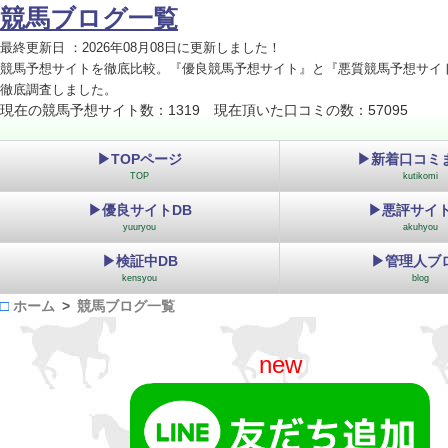
競馬ブログ一覧
最終更新日 ：2026年08月08日に更新しました！
競馬予想サイトを徹底比較。『優良競馬予想サイト』と『悪質競馬予想サイ
徹底調査しました。
現在の競馬予想サイト数：1319 現在頂いた口コミの数：57095
▶TOPページ
▶新着口コミ
TOP
kutikomi
▶優良サイトDB
▶悪評サイト
yuuryou
akuhyou
▶検証中DB
▶管理人ブ
kensyou
blog
ホーム
競馬ブログ一覧
new