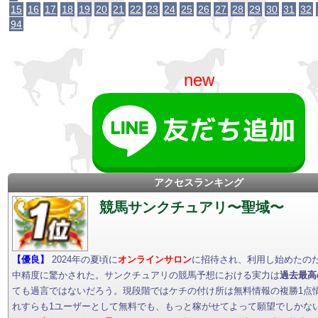
15
16
17
18
19
20
21
22
23
24
25
26
27
28
29
30
31
32
94
new
アクセスランキング
競馬サンクチュアリ〜聖域〜
【優良】
2024年の夏頃に
オンラインサロン
に招待され、利用し始めたの
中精度に驚かされた。サンクチュアリの競馬予想における実力は
過去最高
ても過言ではないだろう。現段階ではケチの付け所は無料情報の複勝1点
れすらも1ユーザーとして無料でも、もっと稼がせてよって願望でしかな