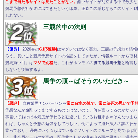
こまで当たるサイトは見たことがない。
酷いサイトが乱立する中で数少な
競馬予想会社が遂に出てきたという印象。正直この感じならこのサイト1
しれない。
三競的中の法則
【優良】
2020春の
G1[5連勝]
はマグレではなく実力。三競の予想力と情報
ろう。長いこと競馬予想サイトの検証をしてきたが、情報ルートから取材
競馬買い目」は
マジで別格
だ。これがホンモノの
勝てる競馬予想
と断言し
しないと後悔するよ。
馬争の頂～ばそうのいただき～
【悪評】
自称業界ナンバーワンｗ
常に背水の陣で、常に決死の思いで予
予想なんか命削ってまでするものではないので、何を言ってるのかサッパ
事書いておけば本気度が伝わると勘違いしているお粗末さｗそんなつまら
れば、ちゃんと予想の勉強をして欲しい。例によって海外法人の訳のわか
乗っており、過去にいくつも出ているクソサイトのグループと見てほぼ間
う。非会員ページの文言や、配信物でわかる滲み出る頭の悪さと、過去の