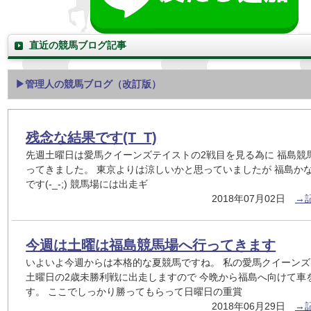
直近の競馬ブログ記事
▶管理人の競馬ブログ（改訂版）
残念な結果です(T_T)
先週土曜日は愛馬クイーンズテイストの2戦目を見る為に 福島競
ってきました。 東京よりは涼しいかと思っていましたが 福島か
です(-_-;) 競馬場には出走ギ
2018年07月02日
→
今週は土曜は福島競馬場へ行ってきます
いよいよ今週からは本格的な夏競馬ですね。 私の愛馬クイーン
土曜日の2歳未勝利戦に出走しますので 今晩から福島へ向けて車
す。 ここでしっかり勝ってもらって日曜日の重賞
2018年06月29日
→