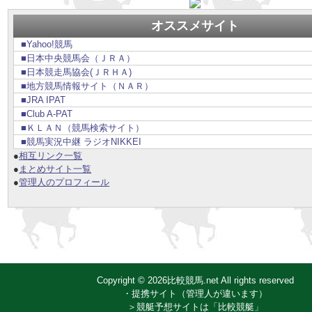
オススメサイト
■Yahoo!競馬
■日本中央競馬会（ＪＲＡ）
■日本競走馬協会(ＪＲＨＡ)
■地方競馬情報サイト（ＮＡＲ）
■JRA IPAT
■Club A-PAT
■ＫＬＡＮ（競馬検索サイト）
■競馬実況中継 ラジオNIKKEI
●
相互リンク一覧
●
まとめサイト一覧
●
管理人のプロフィール
Copyright © 2026比較競馬.net All rights reserved
・提携サイト（管理人が違います）
＞競艇予想サイトは「比較競艇」