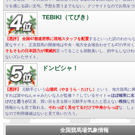
りを感じる謳い文句。予想を買うまでもない。クソサイトなのでお気をつ
TEBIKI（てびき）
【悪評】
全国47都道府県に現地スタッフを配置
するといった訳のわから
変なサイト。正直競馬の開催地は中央・地方全会場合わせても47の半分
そもそもの日本語力が壊滅的
言ってることも胡散臭いし、的中もしなけれ
ないズレたサイト。
ドンピシャ！
【悪評】
元騎手という
山浦武（やまうら・たけし）
という、地方競馬に
すれば誰やねんｗｗみたいな人が監修？？しているサイトｗ
ほぼ確実に名
けだと思うが
正直、買い目を見る限り元騎手が考えたと思えない
稚拙
な買
情報からも見て取れる。
それっぽく見せてるだけで中身からっぽ
な、しょ
なので利用価値はないと見て良いだろう。
全国競馬場気象情報