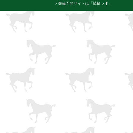
＞競輪予想サイトは「競輪ラボ」