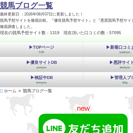
競馬ブログ一覧
最終更新日 ：2026年08月07日に更新しました！
競馬予想サイトを徹底比較。『優良競馬予想サイト』と『悪質競馬予想サイ
徹底調査しました。
現在の競馬予想サイト数：1319 現在頂いた口コミの数：57095
▶TOPページ
▶新着口コミ
TOP
kutikomi
▶優良サイトDB
▶悪評サイト
yuuryou
akuhyou
▶検証中DB
▶管理人ブ
kensyou
blog
ホーム
競馬ブログ一覧
new