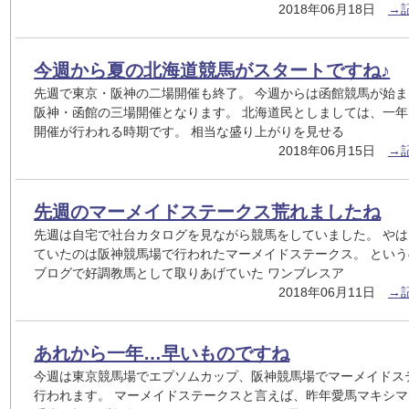
2018年06月18日
→
今週から夏の北海道競馬がスタートですね♪
先週で東京・阪神の二場開催も終了。 今週からは函館競馬が始
阪神・函館の三場開催となります。 北海道民としましては、一
開催が行われる時期です。 相当な盛り上がりを見せる
2018年06月15日
→
先週のマーメイドステークス荒れましたね
先週は自宅で社台カタログを見ながら競馬をしていました。 や
ていたのは阪神競馬場で行われたマーメイドステークス。 とい
ブログで好調教馬として取りあげていた ワンブレスア
2018年06月11日
→
あれから一年…早いものですね
今週は東京競馬場でエプソムカップ、阪神競馬場でマーメイドス
行われます。 マーメイドステークスと言えば、昨年愛馬マキシ